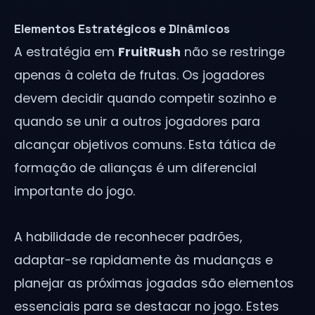
Elementos Estratégicos e Dinâmicos
A estratégia em
FruitRush
não se restringe
apenas à coleta de frutas. Os jogadores
devem decidir quando competir sozinho e
quando se unir a outros jogadores para
alcançar objetivos comuns. Esta tática de
formação de alianças é um diferencial
importante do jogo.
A habilidade de reconhecer padrões,
adaptar-se rapidamente às mudanças e
planejar as próximas jogadas são elementos
essenciais para se destacar no jogo. Estes