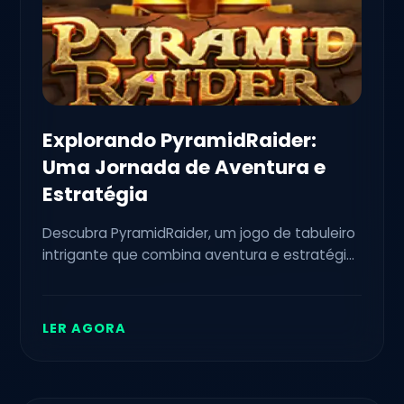
Explorando PyramidRaider:
Uma Jornada de Aventura e
Estratégia
Descubra PyramidRaider, um jogo de tabuleiro
intrigante que combina aventura e estratégia.
Conheça suas regras e mergulhe numa
experiência imersiva.
LER AGORA