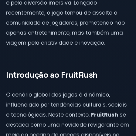
e pela diversão imersiva. Lançado
recentemente, o jogo tomou de assalto a
comunidade de jogadores, prometendo não
apenas entretenimento, mas também uma
viagem pela criatividade e inovação.
Introdução ao FruitRush
O cenário global dos jogos é dinâmico,
influenciado por tendências culturais, sociais
e tecnológicas. Neste contexto,
FruitRush
se
destaca como uma novidade revigorante em
meio ao oceano de opções disponíveis no