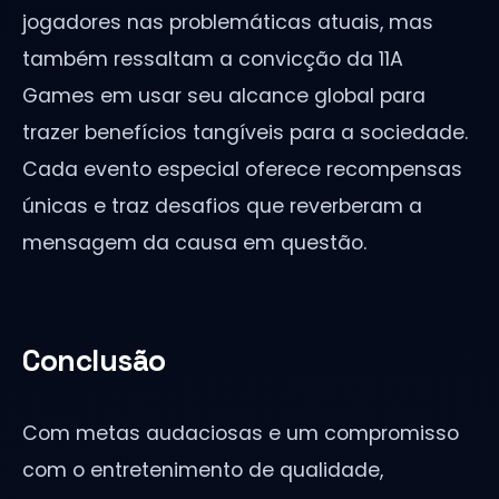
jogadores nas problemáticas atuais, mas
também ressaltam a convicção da 11A
Games em usar seu alcance global para
trazer benefícios tangíveis para a sociedade.
Cada evento especial oferece recompensas
únicas e traz desafios que reverberam a
mensagem da causa em questão.
Conclusão
Com metas audaciosas e um compromisso
com o entretenimento de qualidade,