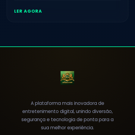
LER AGORA
A plataforma mais inovadora de
entretenimento digital, unindo diversão,
segurança e tecnologia de ponta para a
sua melhor experiência.