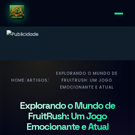
EXPLORANDO O MUNDO DE
HOME
/
ARTIGOS
/
FRUITRUSH: UM JOGO
EMOCIONANTE E ATUAL
Explorando o Mundo de
FruitRush: Um Jogo
Emocionante e Atual