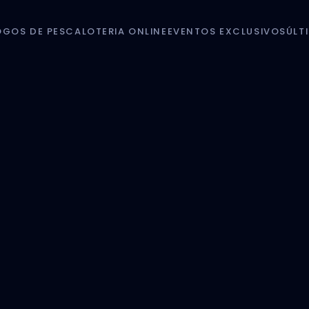
OGOS DE PESCA
LOTERIA ONLINE
EVENTOS EXCLUSIVOS
ÚLT