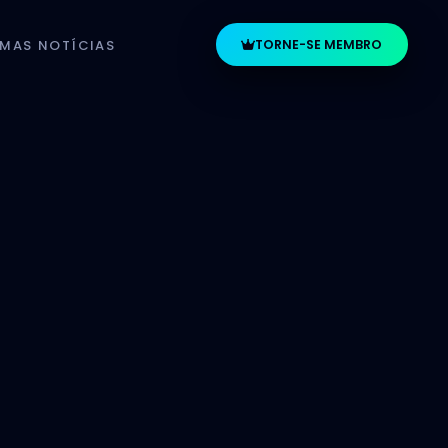
IMAS NOTÍCIAS
TORNE-SE MEMBRO