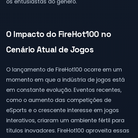
os entusiastas do gênero.
O Impacto do FireHot100 no
Cenário Atual de Jogos
O lançamento de FireHot100 ocorre em um
momento em que a indústria de jogos está
em constante evolução. Eventos recentes,
como o aumento das competições de
eSports e o crescente interesse em jogos
interativos, criaram um ambiente fértil para
títulos inovadores. FireHot100 aproveita essas