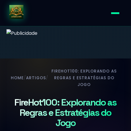
FIREHOT100: EXPLORANDO AS
HOME
/
ARTIGOS
/
REGRAS E ESTRATÉGIAS DO
JOGO
FireHot100: Explorando as
Regras e Estratégias do
Jogo