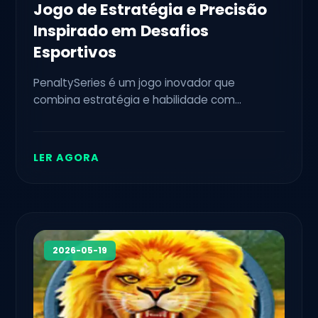
Jogo de Estratégia e Precisão
Inspirado em Desafios
Esportivos
PenaltySeries é um jogo inovador que
combina estratégia e habilidade com
inspiração em eventos esportivos atuais.
Descubra suas regras envolventes e como a
palavra-chave '11A' se relaciona com seus
LER AGORA
desafios emocionantes.
2026-05-19