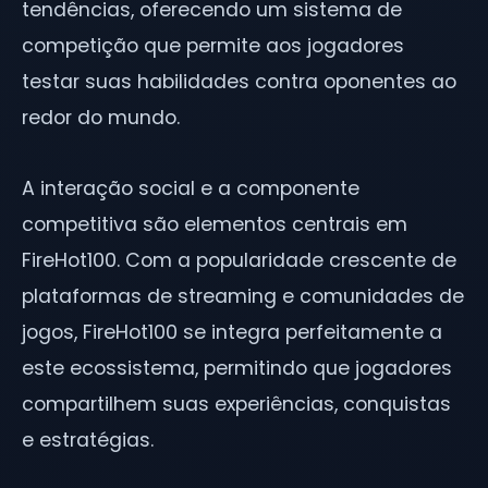
tendências, oferecendo um sistema de
competição que permite aos jogadores
testar suas habilidades contra oponentes ao
redor do mundo.
A interação social e a componente
competitiva são elementos centrais em
FireHot100. Com a popularidade crescente de
plataformas de streaming e comunidades de
jogos, FireHot100 se integra perfeitamente a
este ecossistema, permitindo que jogadores
compartilhem suas experiências, conquistas
e estratégias.