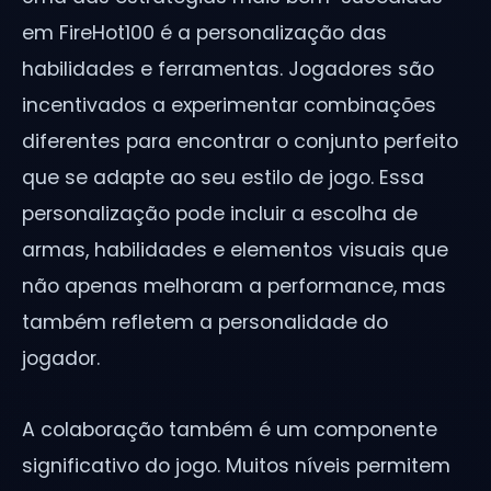
em FireHot100 é a personalização das
habilidades e ferramentas. Jogadores são
incentivados a experimentar combinações
diferentes para encontrar o conjunto perfeito
que se adapte ao seu estilo de jogo. Essa
personalização pode incluir a escolha de
armas, habilidades e elementos visuais que
não apenas melhoram a performance, mas
também refletem a personalidade do
jogador.
A colaboração também é um componente
significativo do jogo. Muitos níveis permitem