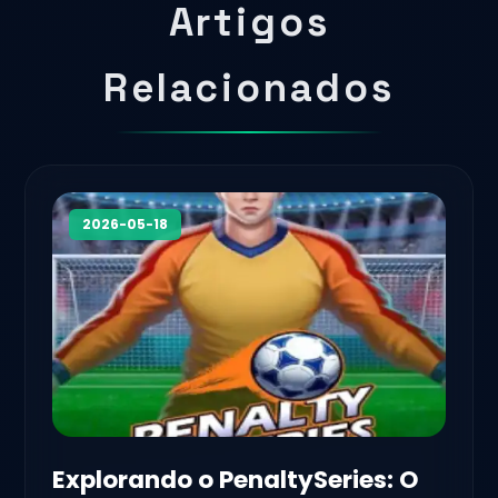
Artigos
Relacionados
2026-05-18
Explorando o PenaltySeries: O