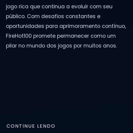
jogo rica que continua a evoluir com seu
público. Com desafios constantes e
oportunidades para aprimoramento contínuo,
FireHot100 promete permanecer como um
pilar no mundo dos jogos por muitos anos.
CONTINUE LENDO